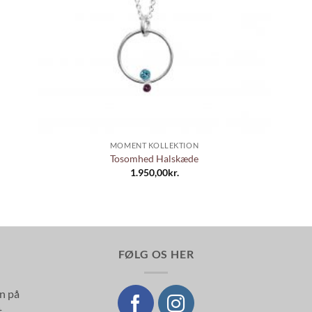
+
MOMENT KOLLEKTION
Tosomhed Halskæde
1.950,00
kr.
FØLG OS HER
en på
t