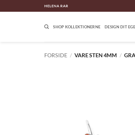
Fortsæt
HELENA RAR
til
indhold
SHOP KOLLEKTIONERNE
DESIGN DIT EG
FORSIDE
/
VARE STEN 4MM
/
GR