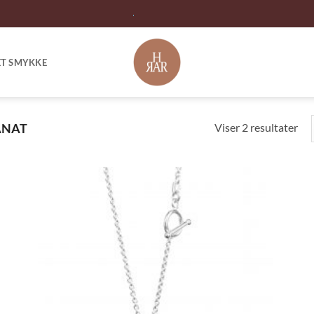
ET SMYKKE
Sor
Viser 2 resultater
ANAT
eft
pop