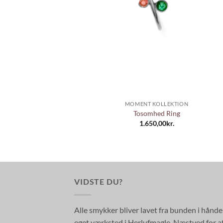
+
MOMENT KOLLEKTION
Tosomhed Ring
1.650,00
kr.
VIDSTE DU?
Alle smykker bliver lavet fra bunden i hånd
eget værksted i Herlufmagle, Næstved for a