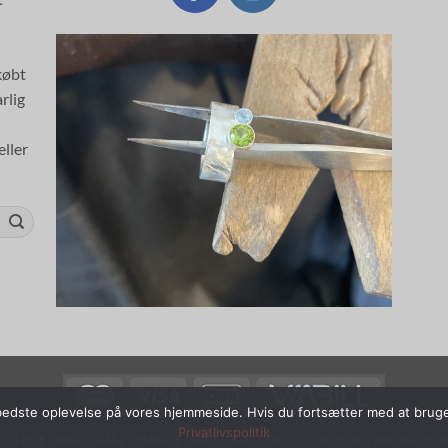
købt
rlig
ller
n bedste oplevelse på vores hjemmeside. Hvis du fortsætter med at bruge
Privatlivspolitik
TILLEDE SPØRGSMÅL
HANDELSBETINGELSER
COOKIE- OG PRIVATLIVS