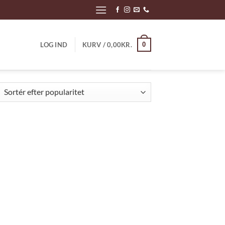
0
LOG IND
KURV /
0,00
KR.
teret
er
ularitet