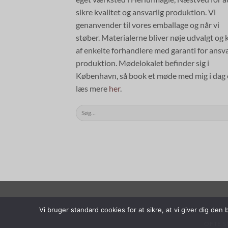
sikre kvalitet og ansvarlig produktion. Vi
genanvender til vores emballage og når vi
støber. Materialerne bliver nøje udvalgt og 
af enkelte forhandlere med garanti for ansva
produktion. Mødelokalet befinder sig i
København, så book et møde med mig i dag e
læs mere
her
.
Søg
efter:
Vi bruger standard cookies for at sikre, at vi giver dig de
OFTE S