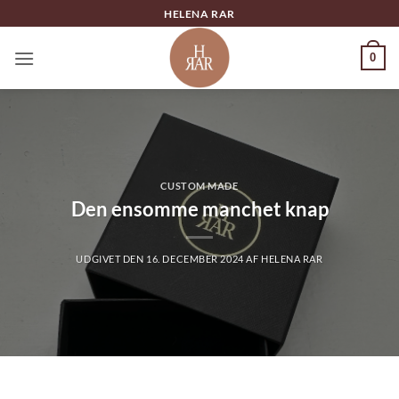
Fortsæt
HELENA RAR
til
indhold
0
CUSTOM MADE
Den ensomme manchet knap
UDGIVET DEN
16. DECEMBER 2024
AF
HELENA RAR