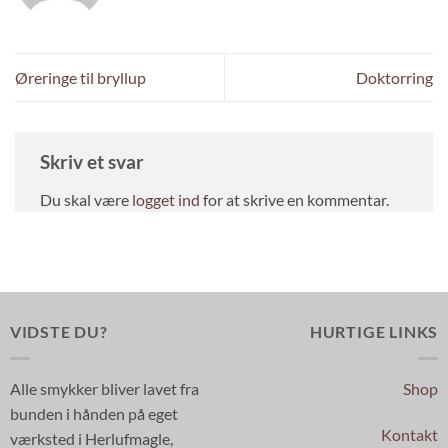
Øreringe til bryllup
Doktorring
Skriv et svar
Du skal være
logget ind
for at skrive en kommentar.
VIDSTE DU?
HURTIGE LINKS
Alle smykker bliver lavet fra
Shop
bunden i hånden på eget
Kontakt
værksted i Herlufmagle,