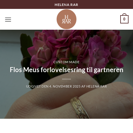
Fortsæt
HELENA RAR
til
indhold
0
CUSTOM MADE
Flos Meus forlovelsesring til gartneren
UDGIVET DEN
4. NOVEMBER 2025
AF
HELENA RAR