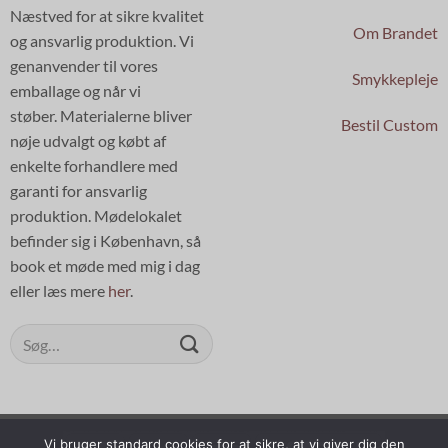
Næstved for at sikre kvalitet
Om Brandet
og ansvarlig produktion. Vi
genanvender til vores
Smykkepleje
emballage og når vi
støber. Materialerne bliver
Bestil Custom
nøje udvalgt og købt af
enkelte forhandlere med
garanti for ansvarlig
produktion. Mødelokalet
befinder sig i København, så
book et møde med mig i dag
eller læs mere
her
.
Søg
efter:
Vi bruger standard cookies for at sikre, at vi giver dig den