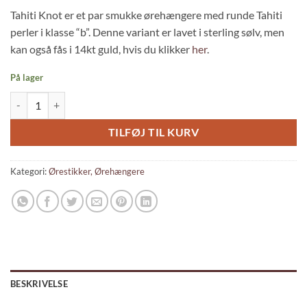
pris
pris
Tahiti Knot er et par smukke ørehængere med runde Tahiti
var:
er:
perler i klasse “b”. Denne variant er lavet i sterling sølv, men
1.800,00kr..
1.740,00kr..
kan også fås i 14kt guld, hvis du klikker
her
.
På lager
Tahiti Knot antal
TILFØJ TIL KURV
Kategori:
Ørestikker, Ørehængere
BESKRIVELSE