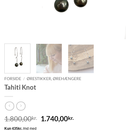
FORSIDE
/
ØRESTIKKER, ØREHÆNGERE
Tahiti Knot
Den
Den
1.800,00
1.740,00
kr.
kr.
oprindelige
aktuelle