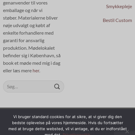
genanvender til vores
Smykkepleje
emballage og når vi
støber. Materialerne bliver
Bestil Custom
nøje udvalgt og købt af
enkelte forhandlere med
garanti for ansvarlig
produktion. Mødelokalet
befinder sig i København, så
book et møde med mig i dag
eller læs mere
her
.
Søg
efter:
Vi bruger standard cookies for at sikre, at vi giver dig den
bedste oplevelse på vores hjemmeside. Hvis du fortsætter
med at bruge dette websted, vil vi antage, at du er indforstået
OFTE STILLEDE SPØRGSMÅL
HANDELSBETINGELSER
med det.
Privatlivspolitik