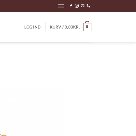
0
LOG IND
KURV /
0,00
KR.