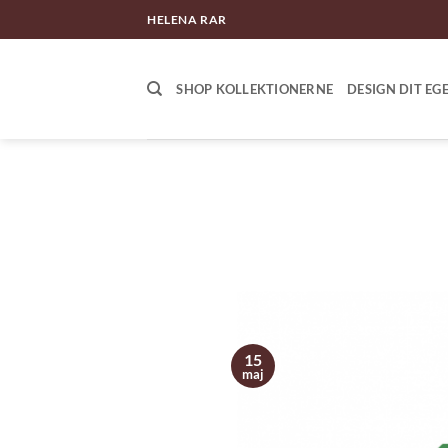
Fortsæt
HELENA RAR
til
indhold
SHOP KOLLEKTIONERNE
DESIGN DIT EG
15
maj