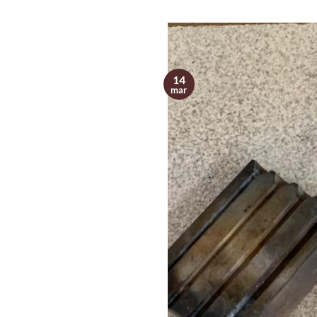
14
mar