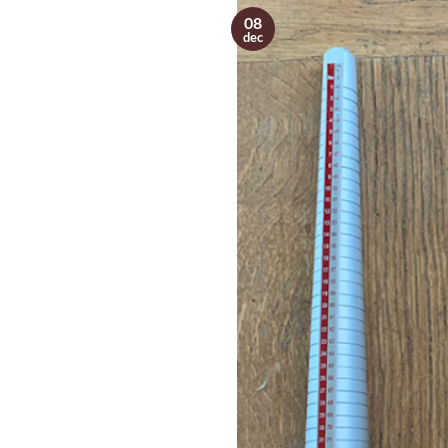
08
dec